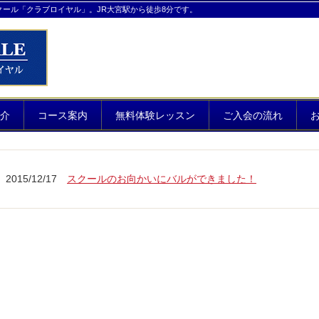
クール「クラブロイヤル」。JR大宮駅から徒歩8分です。
介
コース案内
無料体験レッスン
ご入会の流れ
2015/12/17
スクールのお向かいにバルができました！